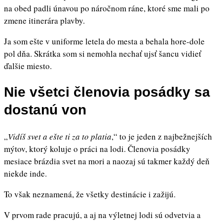
na obed padli únavou po náročnom ráne, ktoré sme mali po
zmene itinerára plavby.
Ja som ešte v uniforme letela do mesta a behala hore-dole
pol dňa. Skrátka som si nemohla nechať ujsť šancu vidieť
ďalšie miesto.
Nie všetci členovia posádky sa
dostanú von
„
Vidíš svet a ešte ti za to platia
,“ to je jeden z najbežnejších
mýtov, ktorý koluje o práci na lodi. Členovia posádky
mesiace brázdia svet na mori a naozaj sú takmer každý deň
niekde inde.
To však neznamená, že všetky destinácie i zažijú.
V prvom rade pracujú, a aj na výletnej lodi sú odvetvia a