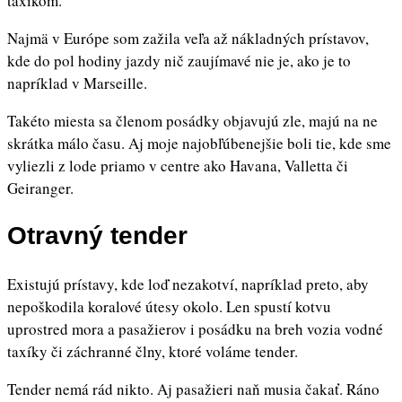
taxíkom.
Najmä v Európe som zažila veľa až nákladných prístavov,
kde do pol hodiny jazdy nič zaujímavé nie je, ako je to
napríklad v Marseille.
Takéto miesta sa členom posádky objavujú zle, majú na ne
skrátka málo času. Aj moje najobľúbenejšie boli tie, kde sme
vyliezli z lode priamo v centre ako Havana, Valletta či
Geiranger.
Otravný tender
Existujú prístavy, kde loď nezakotví, napríklad preto, aby
nepoškodila koralové útesy okolo. Len spustí kotvu
uprostred mora a pasažierov i posádku na breh vozia vodné
taxíky či záchranné člny, ktoré voláme tender.
Tender nemá rád nikto. Aj pasažieri naň musia čakať. Ráno