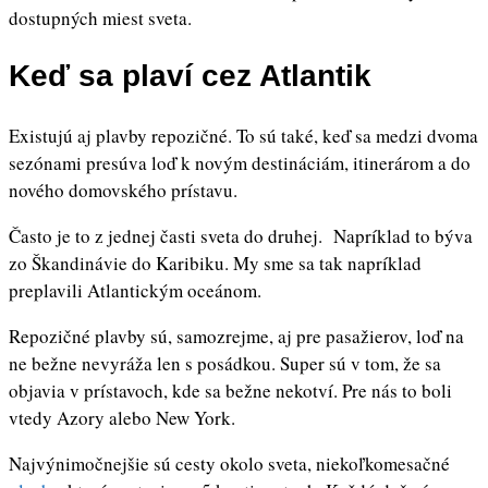
dostupných miest sveta.
Keď sa plaví cez Atlantik
Existujú aj plavby repozičné. To sú také, keď sa medzi dvoma
sezónami presúva loď k novým destináciám, itinerárom a do
nového domovského prístavu.
Často je to z jednej časti sveta do druhej. Napríklad to býva
zo Škandinávie do Karibiku. My sme sa tak napríklad
preplavili Atlantickým oceánom.
Repozičné plavby sú, samozrejme, aj pre pasažierov, loď na
ne bežne nevyráža len s posádkou. Super sú v tom, že sa
objavia v prístavoch, kde sa bežne nekotví. Pre nás to boli
vtedy Azory alebo New York.
Najvýnimočnejšie sú cesty okolo sveta, niekoľkomesačné