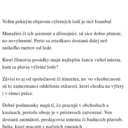
Veľmi pekným objavom výletných lodí je tiež Istanbul
Manažéri či ich asistenti a dôstojníci, sú síce dobre platení,
no nevyhnutní. Preto sa zriedkavo dostanú ďalej než
niekoľko metrov od lode.
Ktorí členovia posádky majú najlepšiu šancu vidieť miesta,
kam sa plavia výletné lode?
Závisí to aj od spoločnosti či itinerára, no vo všeobecnosti
sú to zamestnanci oddelenia exkurzií, ktorí chodia na výlety
i v rámci práce.
Dobré podmienky majú tí, čo pracujú v obchodoch a
kasínach, pretože oboje je v prístavoch zatvorené. Von
dostanú animátori, predajcovia umenia či budúcich plavieb,
ľudia, ktorí pracujú v nočných zmenách.