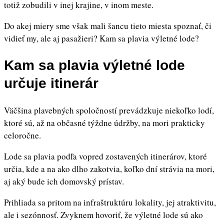
totiž zobudili v inej krajine, v inom meste.
Do akej miery sme však mali šancu tieto miesta spoznať, či
vidieť my, ale aj pasažieri? Kam sa plavia výletné lode?
Kam sa plavia výletné lode
určuje itinerár
Väčšina plavebných spoločností prevádzkuje niekoľko lodí,
ktoré sú, až na občasné týždne údržby, na mori prakticky
celoročne.
Lode sa plavia podľa vopred zostavených itinerárov, ktoré
určia, kde a na ako dlho zakotvia, koľko dní strávia na mori,
aj aký bude ich domovský prístav.
Prihliada sa pritom na infraštruktúru lokality, jej atraktivitu,
ale i sezónnosť. Zvyknem hovoriť, že výletné lode sú ako