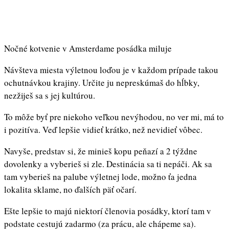
Nočné kotvenie v Amsterdame posádka miluje
Návšteva miesta výletnou loďou je v každom prípade takou
ochutnávkou krajiny. Určite ju nepreskúmaš do hĺbky,
nezžiješ sa s jej kultúrou.
To môže byť pre niekoho veľkou nevýhodou, no ver mi, má to
i pozitíva. Veď lepšie vidieť krátko, než nevidieť vôbec.
Navyše, predstav si, že minieš kopu peňazí a 2 týždne
dovolenky a vyberieš si zle. Destinácia sa ti nepáči. Ak sa
tam vyberieš na palube výletnej lode, možno ťa jedna
lokalita sklame, no ďalších päť očarí.
Ešte lepšie to majú niektorí členovia posádky, ktorí tam v
podstate cestujú zadarmo (za prácu, ale chápeme sa).