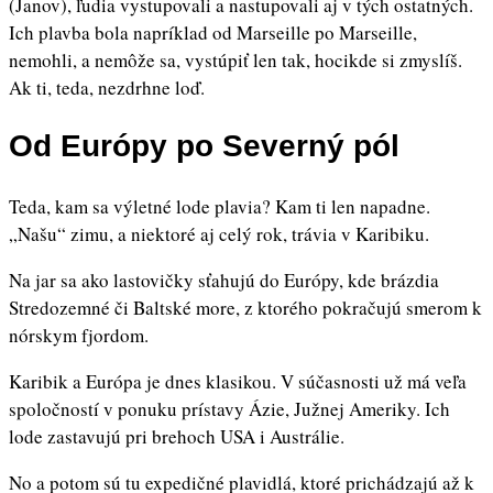
(Janov), ľudia vystupovali a nastupovali aj v tých ostatných.
Ich plavba bola napríklad od Marseille po Marseille,
nemohli, a nemôže sa, vystúpiť len tak, hocikde si zmyslíš.
Ak ti, teda, nezdrhne loď.
Od Európy po Severný pól
Teda, kam sa výletné lode plavia? Kam ti len napadne.
„Našu“ zimu, a niektoré aj celý rok, trávia v Karibiku.
Na jar sa ako lastovičky sťahujú do Európy, kde brázdia
Stredozemné či Baltské more, z ktorého pokračujú smerom k
nórskym fjordom.
Karibik a Európa je dnes klasikou. V súčasnosti už má veľa
spoločností v ponuku prístavy Ázie, Južnej Ameriky. Ich
lode zastavujú pri brehoch USA i Austrálie.
No a potom sú tu expedičné plavidlá, ktoré prichádzajú až k