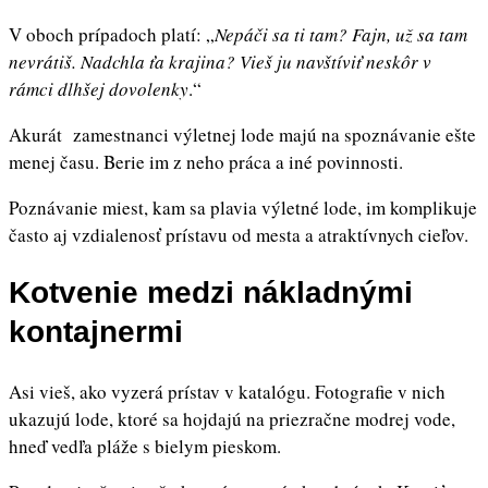
V oboch prípadoch platí: „
Nepáči sa ti tam? Fajn, už sa tam
nevrátiš. Nadchla ťa krajina? Vieš ju navštíviť neskôr v
rámci dlhšej dovolenky
.“
Akurát zamestnanci výletnej lode majú na spoznávanie ešte
menej času. Berie im z neho práca a iné povinnosti.
Poznávanie miest, kam sa plavia výletné lode, im komplikuje
často aj vzdialenosť prístavu od mesta a atraktívnych cieľov.
Kotvenie medzi nákladnými
kontajnermi
Asi vieš, ako vyzerá prístav v katalógu. Fotografie v nich
ukazujú lode, ktoré sa hojdajú na priezračne modrej vode,
hneď vedľa pláže s bielym pieskom.