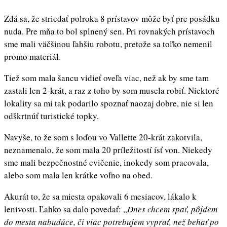
Zdá sa, že striedať polroka 8 prístavov môže byť pre posádku
nuda. Pre mňa to bol splnený sen. Pri rovnakých prístavoch
sme mali väčšinou ľahšiu robotu, pretože sa toľko nemenil
promo materiál.
Tiež som mala šancu vidieť oveľa viac, než ak by sme tam
zastali len 2-krát, a raz z toho by som musela robiť. Niektoré
lokality sa mi tak podarilo spoznať naozaj dobre, nie si len
odškrtnúť turistické topky.
Navyše, to že som s loďou vo Vallette 20-krát zakotvila,
neznamenalo, že som mala 20 príležitostí ísť von. Niekedy
sme mali bezpečnostné cvičenie, inokedy som pracovala,
alebo som mala len krátke voľno na obed.
Akurát to, že sa miesta opakovali 6 mesiacov, lákalo k
lenivosti. Ľahko sa dalo povedať: „
Dnes chcem spať, pôjdem
do mesta nabudúce, či viac potrebujem vyprať, než behať po