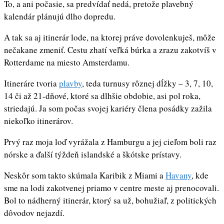
To, a ani počasie, sa predvídať nedá, pretože plavebný
kalendár plánujú dlho dopredu.
A tak sa aj itinerár lode, na ktorej práve dovolenkuješ, môže
nečakane zmeniť. Cestu zhatí veľká búrka a zrazu zakotvíš v
Rotterdame na miesto Amsterdamu.
Itineráre tvoria
plavby
, teda turnusy rôznej dĺžky – 3, 7, 10,
14 či až 21-dňové, ktoré sa dlhšie obdobie, asi pol roka,
striedajú. Ja som počas svojej kariéry člena posádky zažila
niekoľko itinerárov.
Prvý raz moja loď vyrážala z Hamburgu a jej cieľom boli raz
nórske a ďalší týždeň islandské a škótske prístavy.
Neskôr som takto skúmala Karibik z Miami a
Havany
, kde
sme na lodi zakotvenej priamo v centre meste aj prenocovali.
Bol to nádherný itinerár, ktorý sa už, bohužiaľ, z politických
dôvodov nejazdí.