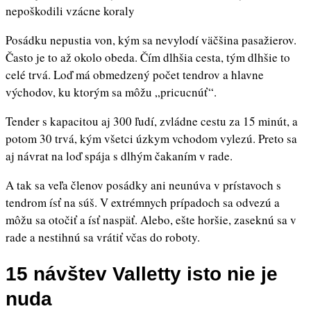
nepoškodili vzácne koraly
Posádku nepustia von, kým sa nevylodí väčšina pasažierov.
Často je to až okolo obeda. Čím dlhšia cesta, tým dlhšie to
celé trvá. Loď má obmedzený počet tendrov a hlavne
východov, ku ktorým sa môžu „pricucnúť“.
Tender s kapacitou aj 300 ľudí, zvládne cestu za 15 minút, a
potom 30 trvá, kým všetci úzkym vchodom vylezú. Preto sa
aj návrat na loď spája s dlhým čakaním v rade.
A tak sa veľa členov posádky ani neunúva v prístavoch s
tendrom ísť na súš. V extrémnych prípadoch sa odvezú a
môžu sa otočiť a ísť naspäť. Alebo, ešte horšie, zaseknú sa v
rade a nestihnú sa vrátiť včas do roboty.
15 návštev Valletty isto nie je
nuda