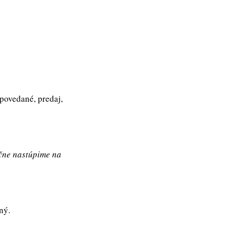
povedané, predaj,
ečne nastúpime na
ný.