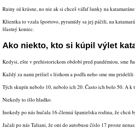
Ruiny sú krásne, no nie ak si chceš váľať šunky na katamaráne
Klientka to vzala športovo, pyramídy sa jej páčili, na katamar
šťastný koniec.
Ako niekto, kto si kúpil výlet 
Kedysi, ešte v prehistorickom období pred pandémiou, sme ľudí
Každý za nami prišiel s lístkom a podľa neho sme mu pridelili 
Tých skupín nebolo 10, nebolo ich 20. Často ich bolo 50. A k 
Niekedy to išlo hladko.
Inokedy po nás hučala 16-členná španielska rodina, že chcú by
Jačali po nás Taliani, že oni do autobusu číslo 17 proste nenast