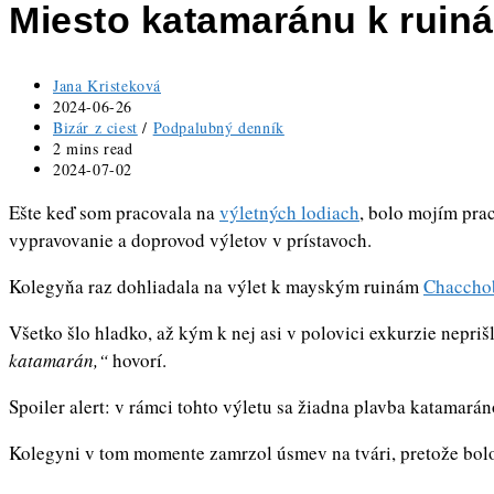
Miesto katamaránu k ruin
Post
Jana Kristeková
author:
Post
2024-06-26
published:
Post
Bizár z ciest
/
Podpalubný denník
category:
Reading
2 mins read
time:
Post
2024-07-02
last
Ešte keď som pracovala na
modified:
výletných lodiach
, bolo mojím pra
vypravovanie a doprovod výletov v prístavoch.
Kolegyňa raz dohliadala na výlet k mayským ruinám
Chaccho
Všetko šlo hladko, až kým k nej asi v polovici exkurzie neprišl
katamarán,“
hovorí.
Spoiler alert: v rámci tohto výletu sa žiadna plavba katamará
Kolegyni v tom momente zamrzol úsmev na tvári, pretože bolo j