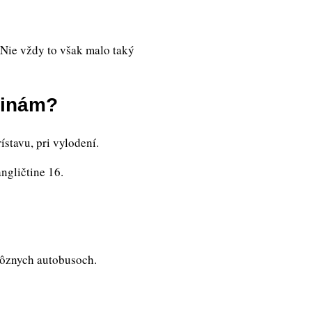
. Nie vždy to však malo taký
uinám?
stavu, pri vylodení.
ngličtine 16.
 rôznych autobusoch.