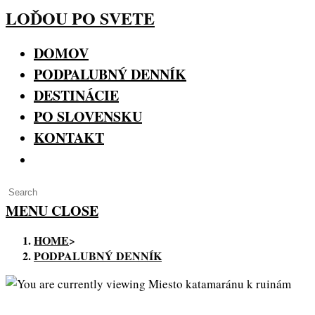
Skip
LOĎOU PO SVETE
to
content
DOMOV
PODPALUBNÝ DENNÍK
DESTINÁCIE
PO SLOVENSKU
KONTAKT
TOGGLE
WEBSITE
Press
SEARCH
Escape
MENU
CLOSE
to
HOME
>
close
PODPALUBNÝ DENNÍK
the
search
panel.