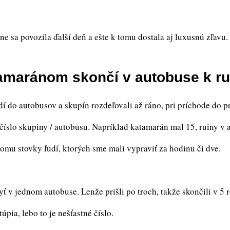
áne sa povozila ďalší deň a ešte k tomu dostala aj luxusnú zľavu
katamaránom skončí v autobuse k r
 do autobusov a skupín rozdeľovali až ráno, pri príchode do prí
číslo skupiny / autobusu. Napríklad katamarán mal 15, ruiny v a
tomu stovky ľudí, ktorých sme mali vypraviť za hodinu či dve.
ť v jednom autobuse. Lenže prišli po troch, takže skončili v 5
úpia, lebo to je nešťastné číslo.