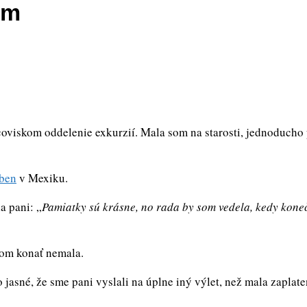
ám
coviskom oddelenie exkurzií. Mala som na starosti, jednoducho 
ben
v Mexiku.
a pani: „
Pamiatky sú krásne, no rada by som vedela, kedy kon
nom konať nemala.
asné, že sme pani vyslali na úplne iný výlet, než mala zaplate