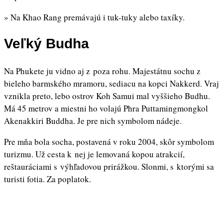
» Na Khao Rang premávajú i tuk-tuky alebo taxíky.
Veľký Budha
Na Phukete ju vidno aj z poza rohu. Majestátnu sochu z
bieleho barmského mramoru, sediacu na kopci Nakkerd. Vraj
vznikla preto, lebo ostrov Koh Samui mal vyššieho Budhu.
Má 45 metrov a miestni ho volajú Phra Puttamingmongkol
Akenakkiri Buddha. Je pre nich symbolom nádeje.
Pre mňa bola socha, postavená v roku 2004, skôr symbolom
turizmu. Už cesta k nej je lemovaná kopou atrakcií,
reštauráciami s výhľadovou prirážkou. Slonmi, s ktorými sa
turisti fotia. Za poplatok.