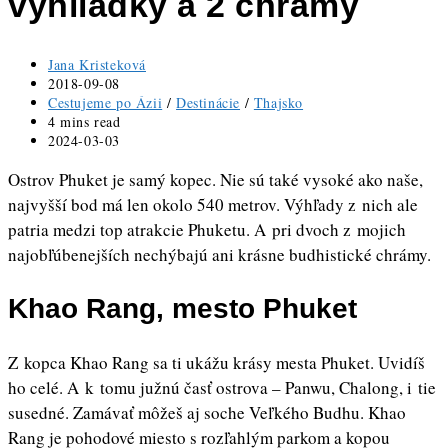
vyhliadky a 2 chrámy
Post
Jana Kristeková
author:
Post
2018-09-08
published:
Post
Cestujeme po Ázii
/
Destinácie
/
Thajsko
category:
Reading
4 mins read
time:
Post
2024-03-03
last
Ostrov Phuket je samý kopec. Nie sú také vysoké ako naše,
modified:
najvyšší bod má len okolo 540 metrov. Výhľady z nich ale
patria medzi top atrakcie Phuketu. A pri dvoch z mojich
najobľúbenejších nechýbajú ani krásne budhistické chrámy.
Khao Rang, mesto Phuket
Z kopca Khao Rang sa ti ukážu krásy mesta Phuket. Uvidíš
ho celé. A k tomu južnú časť ostrova – Panwu, Chalong, i tie
susedné. Zamávať môžeš aj soche Veľkého Budhu. Khao
Rang je pohodové miesto s rozľahlým parkom a kopou