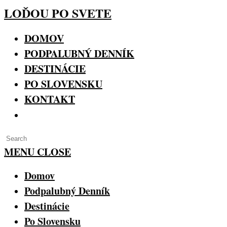
Skip
LOĎOU PO SVETE
to
content
DOMOV
PODPALUBNÝ DENNÍK
DESTINÁCIE
PO SLOVENSKU
KONTAKT
TOGGLE
WEBSITE
Press
SEARCH
Escape
MENU
CLOSE
to
Domov
close
the
Podpalubný Denník
search
Destinácie
panel.
Po Slovensku