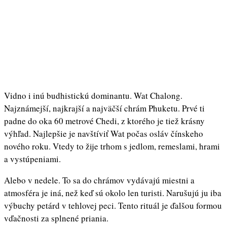
Vidno i inú budhistickú dominantu. Wat Chalong.
Najznámejší, najkrajší a najväčší chrám Phuketu. Prvé ti
padne do oka 60 metrové Chedi, z ktorého je tiež krásny
výhľad. Najlepšie je navštíviť Wat počas osláv čínskeho
nového roku. Vtedy to žije trhom s jedlom, remeslami, hrami
a vystúpeniami.
Alebo v nedele. To sa do chrámov vydávajú miestni a
atmosféra je iná, než keď sú okolo len turisti. Narušujú ju iba
výbuchy petárd v tehlovej peci. Tento rituál je ďalšou formou
vďačnosti za splnené priania.