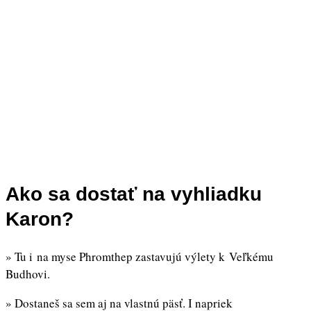
Ako sa dostať na vyhliadku
Karon?
» Tu i na myse Phromthep zastavujú výlety k Veľkému
Budhovi.
» Dostaneš sa sem aj na vlastnú päsť. I napriek