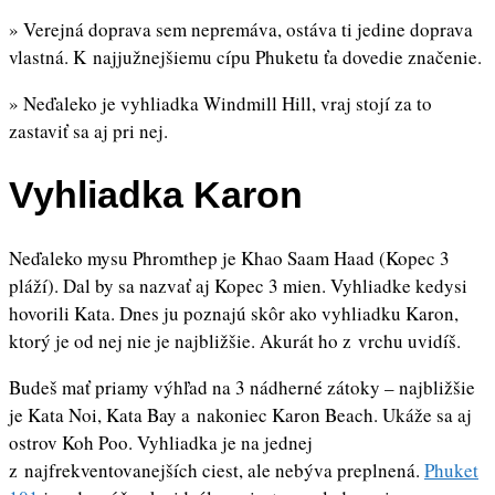
» Verejná doprava sem nepremáva, ostáva ti jedine doprava
vlastná. K najjužnejšiemu cípu Phuketu ťa dovedie značenie.
» Neďaleko je vyhliadka Windmill Hill, vraj stojí za to
zastaviť sa aj pri nej.
Vyhliadka Karon
Neďaleko mysu Phromthep je Khao Saam Haad (Kopec 3
pláží). Dal by sa nazvať aj Kopec 3 mien. Vyhliadke kedysi
hovorili Kata. Dnes ju poznajú skôr ako vyhliadku Karon,
ktorý je od nej nie je najbližšie. Akurát ho z vrchu uvidíš.
Budeš mať priamy výhľad na 3 nádherné zátoky – najbližšie
je Kata Noi, Kata Bay a nakoniec Karon Beach. Ukáže sa aj
ostrov Koh Poo. Vyhliadka je na jednej
z najfrekventovanejších ciest, ale nebýva preplnená.
Phuket