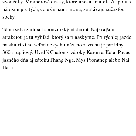
zvončeky. Mramorové dosky, ktoré unesú smútok. A spolu s
nápismi pre tých, čo už s nami nie sú, sa stávajú súčasťou
sochy.
Tá na seba zarába i sponzorskými darmi. Najkrajšou
atrakciou je tu výhľad, ktorý sa ti naskytne. Pri rýchlej jazde
na skútri si ho veľmi nevychutnáš, no z vrchu je parádny,
360-stupňový. Uvidíš Chalong, zátoky Karon a Kata. Počas
jasného dňa aj zátoku Phang Nga, Mys Promthep alebo Nai
Harn.