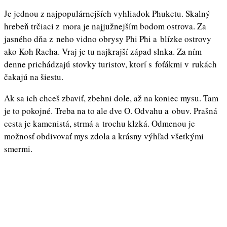
Je jednou z najpopulárnejších vyhliadok Phuketu. Skalný
hrebeň trčiaci z mora je najjužnejším bodom ostrova. Za
jasného dňa z neho vidno obrysy Phi Phi a blízke ostrovy
ako Koh Racha. Vraj je tu najkrajší západ slnka. Za ním
denne prichádzajú stovky turistov, ktorí s foťákmi v rukách
čakajú na šiestu.
Ak sa ich chceš zbaviť, zbehni dole, až na koniec mysu. Tam
je to pokojné. Treba na to ale dve O. Odvahu a obuv. Prašná
cesta je kamenistá, strmá a trochu klzká. Odmenou je
možnosť obdivovať mys zdola a krásny výhľad všetkými
smermi.