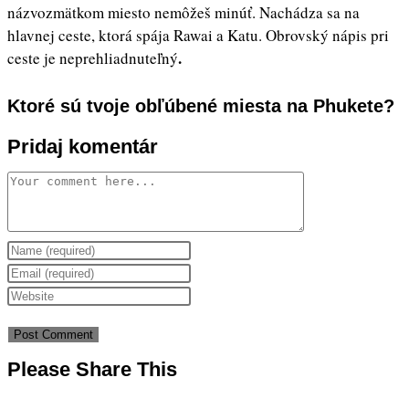
názvozmätkom miesto nemôžeš minúť. Nachádza sa na
hlavnej ceste, ktorá spája Rawai a Katu. Obrovský nápis pri
.
ceste je neprehliadnuteľný
Ktoré sú tvoje obľúbené miesta na Phukete?
Pridaj komentár
Comment
Enter
your
Enter
name
your
Enter
or
email
your
username
address
website
to
to
URL
Share
Please Share This
this
comment
comment
(optional)
content
Opens