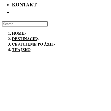
KONTAKT
Toggle
Website
Search
Search
this
HOME
>
website
DESTINÁCIE
>
CESTUJEME PO ÁZII
>
THAJSKO